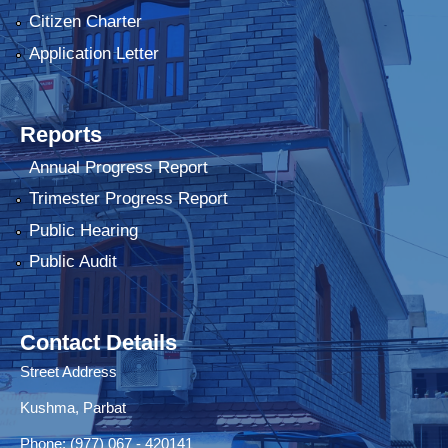
Citizen Charter
Application Letter
Reports
Annual Progress Report
Trimester Progress Report
Public Hearing
Public Audit
Contact Details
Street Address
Kushma, Parbat
Phone: (977) 067 - 420141