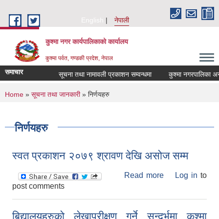
Skip to main content
English
नेपाली
कुश्मा नगर कार्यपालिकाको कार्यालय
कुश्मा पर्वत, गण्डकी प्रदेश, नेपाल
समाचार
सूचना तथा नामावली प्रकाशन सम्वन्धमा
कुश्मा नगरपालिका अन्तर्ग
You are here
Home
»
सूचना तथा जानकारी
» निर्णयहरु
निर्णयहरु
स्वत प्रकाशन २०७९ श्रावण देखि असोज सम्म
Read more
about स्वत
Log in
to
post comments
प्रकाशन २०७९
श्रावण देखि असोज
सम्म
बिद्यालयहरुको लेखापरीक्षण गर्ने सन्दर्भमा कुश्मा