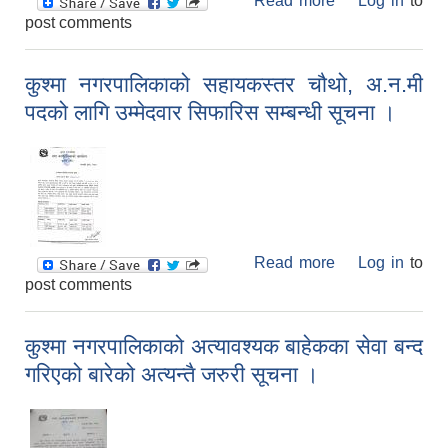
Read more
about बिभिन्न
Log in
to
post comments
शाखाहरु संगको
कार्यसम्पादन विवरण
कुश्मा नगरपालिकाको सहायकस्तर चौथो, अ.न.मी
पदको लागि उम्मेदवार सिफारिस सम्बन्धी सूचना ।
Read more
about कुश्मा
Log in
to
post comments
नगरपालिकाको
सहायकस्तर चौथो,
अ.न.मी पदको लागि
कुश्मा नगरपालिकाको अत्यावश्यक बाहेकका सेवा बन्द
उम्मेदवार सिफारिस
गरिएको बारेको अत्यन्तै जरुरी सूचना ।
सम्बन्धी सूचना ।