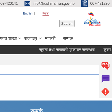
067-420141
info@kushmamun.gov.np
067-421270
English
नेपाली
Search form
Search
षयगत शाखा
राजपत्र
ग्यालरी
सम्पर्क
सूचना तथा नामावली प्रकाशन सम्वन्धमा
कुश्मा न
सम्पर्क