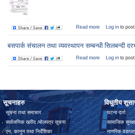
Read more
about Notice of i
Log in
to pos
बसपार्क संचालन तथा व्यवस्थापन सम्बन्धी सिलबन्दी दरभ
Read more
about बसपार्क संचाल
Log in
to pos
सूचनाहरु
विधुतीय शुस
सूचना तथा समाचार
घटना दर्ता
सार्वजनिक खरीद /बोलपत्र सूचना
सामाजिक सुरक्ष
एन, कानुन तथा निर्देशिका
नागरिक वडापत्