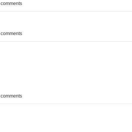
ाव खोल्ने वारेको सूचना
t comments
 Invitation of Sealed Quotation
t comments
nvitation of bids!
t comments