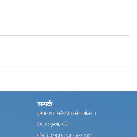
सम्पर्क
कुश्मा नगर कार्यपालिकाको कार्यालय ।
ठेगाना : कुश्मा, पर्वत
फोन नं. (९७७) ०६७ - ४२०१४१