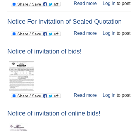
Read more
about आर्थिक प्रस्त
Log in
to pos
Notice For Invitation of Sealed Quotation
Read more
about Notice For
Log in
to pos
Notice of invitation of bids!
Read more
about Notice of i
Log in
to pos
Notice of invitation of online bids!