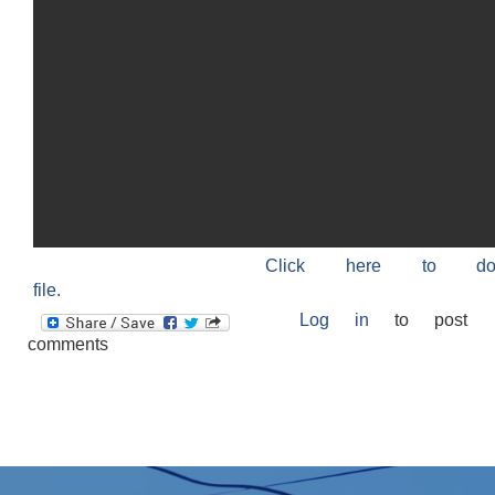
Click here to do
file.
Log in
to post
comments