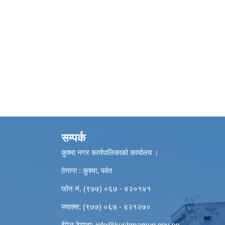
सम्पर्क
कुश्मा नगर कार्यपालिकाको कार्यालय ।
ठेगाना : कुश्मा, पर्वत
फोन नं. (९७७) ०६७ - ४२०१४१
फ्याक्स: (९७७) ०६७ - ४२१२७०
ईमेल ठेगाना:
info@kushmamun.gov.np