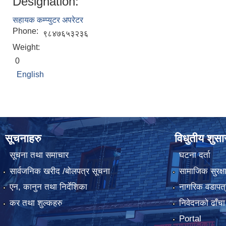
Designation:
सहायक कम्प्युटर अपरेटर
Phone:
९८४७६५३२३६
Weight:
0
English
सूचनाहरु
विधुतीय शुस
सूचना तथा समाचार
घटना दर्ता
सार्वजनिक खरीद /बोलपत्र सूचना
सामाजिक सुरक्ष
एन, कानुन तथा निर्देशिका
नागरिक वडापत्
कर तथा शुल्कहरु
निवेदनको ढाँचा
Portal