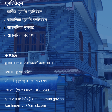
प्रतिवेदन
वार्षिक प्रगति प्रतिवेदन
चौमासिक प्रगति प्रतिवेदन
सार्वजनिक सुनुवाई
सार्वजनिक परीक्षण
सम्पर्क
कुश्मा नगर कार्यपालिकाको कार्यालय ।
ठेगाना : कुश्मा, पर्वत
फोन नं. (९७७) ०६७ - ४२०१४१
फ्याक्स: (९७७) ०६७ - ४२१२७०
ईमेल ठेगाना:
info@kushmamun.gov.np
kushmamun@gmail.com