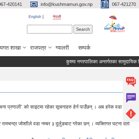
067-420141
info@kushmamun.gov.np
067-421270
English
नेपाली
Search form
Search
षयगत शाखा
राजपत्र
ग्यालरी
सम्पर्क
कुश्मा नगरपालिका अन्तर्गतका सामुदायिक विद्य
ना प्रणाली’ को साइटमा रहेका सूचनाहरु हेर्न पाउँछन् । अब हरेक वडा बाटै
चन्द्र जोशाीले वडा नम्बर ३ दुर्लुङबाट गरेका छन् । व्यक्तिगत घटना दर्ता
ो