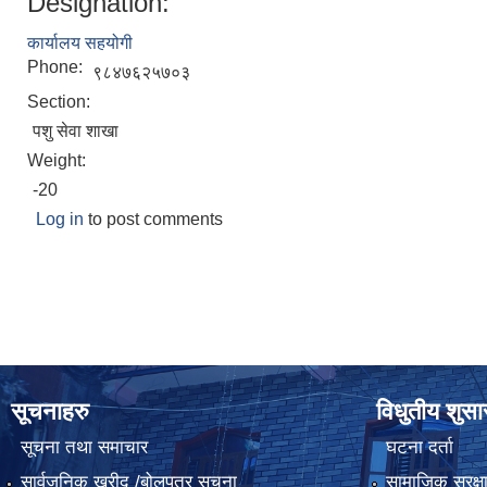
Designation:
कार्यालय सहयोगी
Phone:
९८४७६२५७०३
Section:
पशु सेवा शाखा
Weight:
-20
Log in
to post comments
सूचनाहरु
विधुतीय शुस
सूचना तथा समाचार
घटना दर्ता
सार्वजनिक खरीद /बोलपत्र सूचना
सामाजिक सुरक्ष