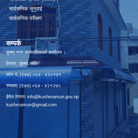
सार्वजनिक सुनुवाई
सार्वजनिक परीक्षण
सम्पर्क
कुश्मा नगर कार्यपालिकाको कार्यालय ।
ठेगाना : कुश्मा, पर्वत
फोन नं. (९७७) ०६७ - ४२०१४१
फ्याक्स: (९७७) ०६७ - ४२१२७०
ईमेल ठेगाना:
info@kushmamun.gov.np
kushmamun@gmail.com