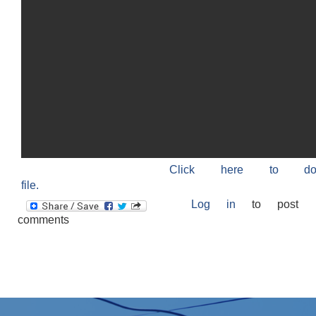
Click here to do
file.
Log in
to post
comments