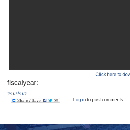
Click here to do
fiscalyear:
२०८१/०८२
Log in
to post comments