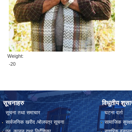
Weight:
-20
सूचनाहरु
विधुतीय शुस
सूचना तथा समाचार
घटना दर्ता
सार्वजनिक खरीद /बोलपत्र सूचना
सामाजिक सुरक्ष
एन, कानुन तथा निर्देशिका
नागरिक वडापत्