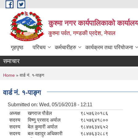
Skip to main content
कुश्मा नगर कार्यपालिकाको कार्याल
कुश्मा पर्वत, गण्डकी प्रदेश, नेपाल
गृहपृष्ठ
परिचय
कर्मचारीहरु
कार्यक्रम तथा परियोजना
समाचार
You are here
Home
» वार्ड नं. १-पाङ्ग
वार्ड नं. १-पाङ्ग
Submitted on:
Wed, 05/16/2018 - 12:11
अध्यक्ष
खगराज पौडेल
९८५७६२०१८६
सदस्य
विष्णु प्रसाद अर्याल
९८५७६४१८००
सदस्य
बेल कुमारी अर्याल
९८४७६३४६५२
सदस्य
बल वहादुर अधिकारी
९८४७६३२८८९