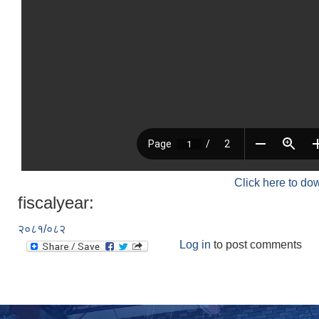
Click here to do
fiscalyear:
२०८१/०८२
Log in
to post comments