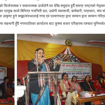
ो सिर्जनात्मक र सकारात्मक उर्जालेनै घर देखि समुदाय हुदैँ समग्र राष्ट्रको नेत
्यालयका प्रमुख साथै बिभिन्र नजनिती दल, उधोगी व्यवसायी, कर्मचारी, पत्रकार, सं
ीमा उत्कृष्ट हुने समूह/संस्थालाई नगद एवं प्रमाणपत्र द्वारा सम्मान द्वारा सम्मान गर
ा सहभागी हुँदै नगरपालिका कार्यालय बाट कुश्मा बजार परिक्रमा पश्चात युनिभर्सल