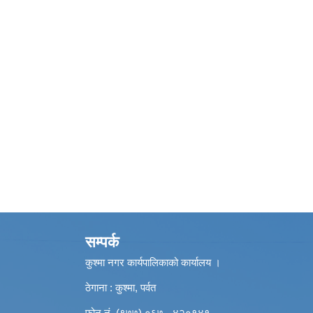
सम्पर्क
कुश्मा नगर कार्यपालिकाको कार्यालय ।
ठेगाना : कुश्मा, पर्वत
फोन नं. (९७७) ०६७ - ४२०१४१