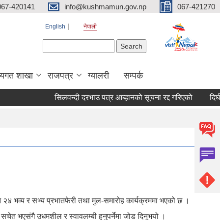
067-420141
info@kushmamun.gov.np
067-421270
English
नेपाली
Search form
Search
षयगत शाखा
राजपत्र
ग्यालरी
सम्पर्क
सिलवन्दी दरभाउ पत्र आब्हानको सूचना रद्द गरिएको
दिर्घरोगी औषधि 
गुन २४ भव्य र सभ्य प्रभातफेरी तथा मुल-समारोह कार्यक्रममा भएको छ ।
चेत भएसंगै उधमशील र स्वावलम्बी हुनुपर्नेमा जोड दिनुभयो ।