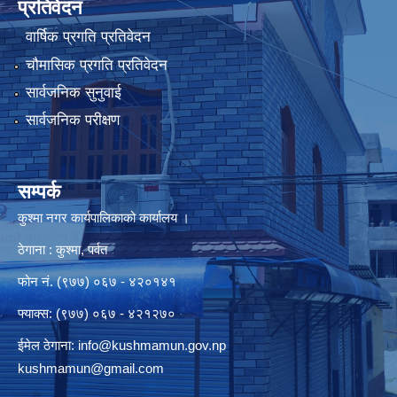
प्रतिवेदन
वार्षिक प्रगति प्रतिवेदन
चौमासिक प्रगति प्रतिवेदन
सार्वजनिक सुनुवाई
सार्वजनिक परीक्षण
सम्पर्क
कुश्मा नगर कार्यपालिकाको कार्यालय ।
ठेगाना : कुश्मा, पर्वत
फोन नं. (९७७) ०६७ - ४२०१४१
फ्याक्स: (९७७) ०६७ - ४२१२७०
ईमेल ठेगाना:
info@kushmamun.gov.np
kushmamun@gmail.com